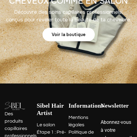
CHEVEUX COMME EN SALON
Découvre des soins capillaires professionnels,
conçus pour révéler toute la beauté de ta chevelure.
Voir la boutique
Sibel Hair
Informations
Newsletter
Artist
Des
Mentions
produits
Abonnez-vous
Le salon
légales
capillaires
à votre
Étape 1 : Pré-
Politique de
professionnels