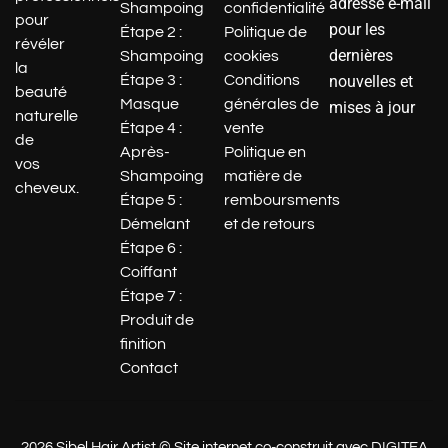
adresse e-mail
Shampoing
confidentialité
pour
pour les
Étape 2 :
Politique de
révéler
dernières
Shampoing
cookies
la
Étape 3 :
Conditions
nouvelles et
beauté
Masque
générales de
mises à jour
naturelle
Étape 4 :
vente
de
Après-
Politique en
vos
Shampoing
matière de
cheveux.
Étape 5 :
remboursments
Démelant
et de retours
Étape 6 :
Coiffant
Étape 7 :
Produit de
Perfect Hair Day Shampoo -
LIVING PROOF (236ml)
finition
Contact
32.00
€
+
Ajouter
2026 Sibel Hair Artist © Site internet co-construit avec DIGITEA