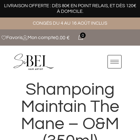
LIVRAISON OFFERTE : DÈS 80€ EN POINT RELAIS, ET DÈS 120€
À DOMICILE.
CONGÉS DU 4 AU 16 AOÛT INCLUS
0
0.00
€
Favoris
Mon compte
Shampoing
Maintain The
Mane – O&M